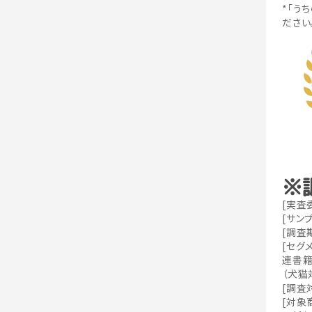
*「う
ださい
※
[実査
[サンプ
[調査
[セグ
連書籍
（犬猫
[調査
[対象