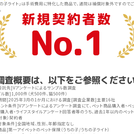
ちの子ライト」は手術費用に特化した商品で、通院は補償対象外ですので
。
新規契約者数
No.1
調査概要は、以下をご参照くださ
委託先]Vアンケートによるサンプル数調査
ル数]1,000件（犬500件、猫500件）
期間]2025年3月の1か月における調査
[調査企業数]主要16社
メント条件]Vアンケートによるアンケート調査にて、ペット商品購入者・ペ
購入者・ライフスタイルアンケート回答者等のうち、過去1年以内のペッ
対象）契約者
対象条件]全国地域、性別、年齢指定なし
商品]第一アイペットのペット保険（うちの子/うちの子ライト）