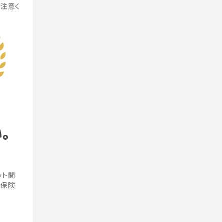
ご注意く
い。
ット関
ト保険