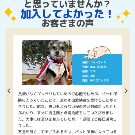
と思っていませんか？
加入してよかった！
お客さまの声
名前：ショーちゃん
犬種：混血（小型犬）
性別：オス
年齢：2歳
飼主：ゆうこりんさま
まい
食欲がなくグッタリしていたので心配でしたが、ペット保
と
ペッ
険に入っていたことで、迷わず血液検査を受けることがで
分
きました。結果、思いもよらない程の悪い数値だったこと
と
で本
がわかり、すぐに抗生剤と点滴治療をしていただきまし
今
た。大事には至りませんでしたが、１週間ほど毎日通院し
し
ました。
こ
万全を尽くしてあげられるのは、ペット保険に入っている