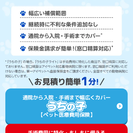
1
お見積り簡単
分!
通院から入院・手術まで幅広くカバー
【ペット医療費用保険】
手術費用に特化・もしもに備える