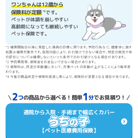
ワンちゃんは12歳から
保険料が定額
です。
*4
ペットが体調を崩しやすい
高齢期になっても継続しやすい
ペット保険です。
*1 補償開始日以降に発症した傷病の診療に限ります。予防行為など、健康体に施す
処置は補償対象外です。告知内容により、お引受けできない場合や、特定の病気や体
の部位については補償しないといった条件でのお引受けとなる場合があります。
*2 予防費用等、保険金をお支払いできない場合があります。
*3 保険料は、所定の年齢層において、対象ペットの年齢が上がることにより毎年変
わります。
*4 今後の商品改定や保険料見直し等により、保険料が変更となる場合があります。
2
1
つ
の商品から選べる！簡単
分
でお見積り！
通院から入院・手術まで幅広くカバー
【ペット医療費用保険】