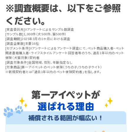
※調査概要は、以下をご参照
ください。
[実査委託先]Vアンケートによるサンプル数調査
[サンプル数]1,000件（犬500件、猫500件）
[調査期間]2025年3月の1か月における調査
[調査企業数]主要16社
[セグメント条件]Vアンケートによるアンケート調査にて、ペット商品購入者・ペット
関連書籍購入者・ライフスタイルアンケート回答者等のうち、過去1年以内のペット
保険（犬猫対象）契約者
[調査対象条件]全国地域、性別、年齢指定なし
[対象商品]第一アイペットのペット保険（うちの子/うちの子ライト）
※新規契約者とは「過去1年以内のペット保険契約者」を指します。
補償される範囲が幅広い！