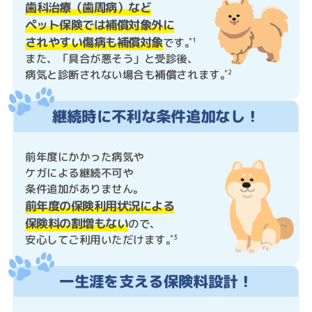
歯科治療（歯周病）など
ペット保険では補償対象外に
されやすい傷病も補償対象
です。
*1
また、「具合が悪そう」と受診後、
病気と診断されない場合も補償されます。
*2
継続時に不利な条件追加なし！
前年度にかかった病気や
ケガによる継続不可や
条件追加がありません。
前年度の保険利用状況による
保険料の割増もない
ので、
安心してご利用いただけます。
*3
一生涯を支える保険料設計！