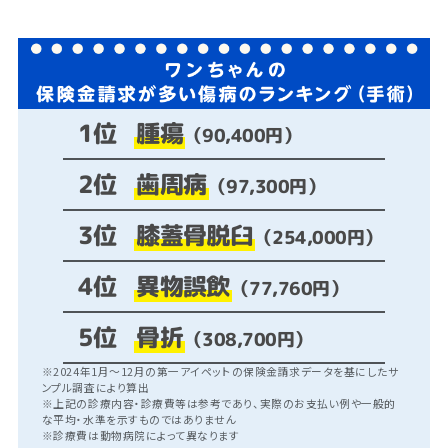
腫瘍
1位
（90,400円）
歯周病
2位
（97,300円）
膝蓋骨脱臼
3位
（254,000円）
異物誤飲
4位
（77,760円）
骨折
5位
（308,700円）
※2024年1月～12月の第一アイペットの保険金請求データを基にしたサ
ンプル調査により算出
※上記の診療内容・診療費等は参考であり、実際のお支払い例や一般的
な平均・水準を示すものではありません
※診療費は動物病院によって異なります