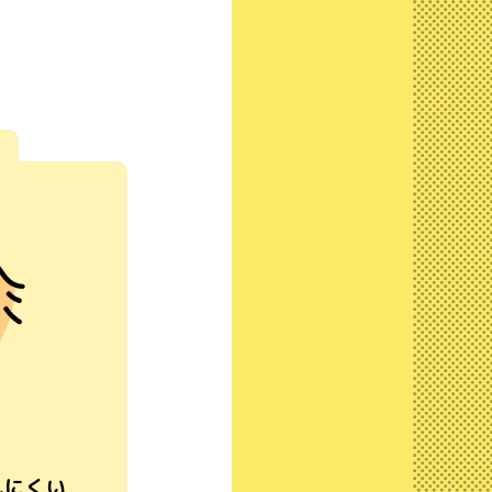
。
れにくい