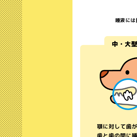
唾液には
中・大
顎に対して歯
歯と歯の間に