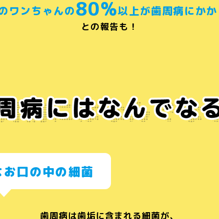
80%
上のワンちゃんの
以上が
歯周病にかか
との報告も！
はお口の中の細菌
歯周病は歯垢に含まれる細菌が、