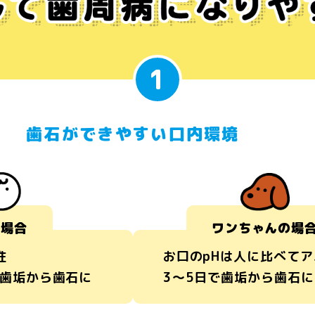
1
歯石ができやすい口内環境
の場合
ワンちゃんの場
性
お口のpHは人に比べて
で歯垢から歯石に
3～5日で歯垢から歯石に