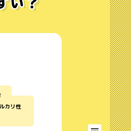
合
アルカリ性