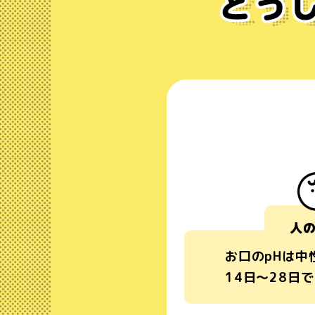
人
お口のpHは中
14日～28日