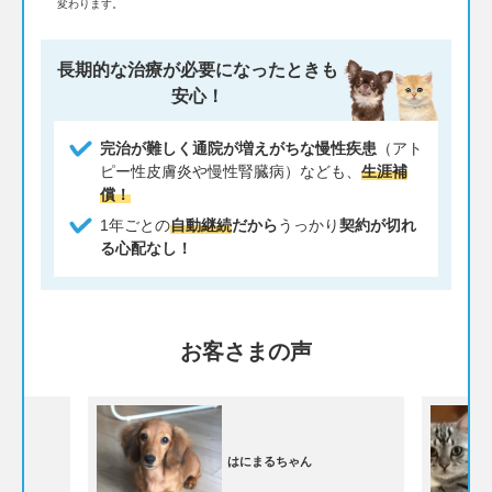
変わります。
長期的な治療が必要になったときも
安心！
完治が難しく通院が増えがちな慢性疾患
（アト
ピー性皮膚炎や慢性腎臓病）なども、
生涯補
償！
1年ごとの
自動継続
だから
うっかり
契約が切れ
る心配なし！
お客さまの声
はにまるちゃん