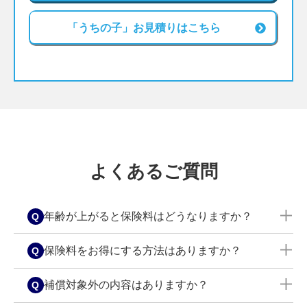
「うちの子」お見積りはこちら
よくあるご質問
年齢が上がると保険料はどうなりますか？
ペットの年齢が上がることにより保険料は毎年変
保険料をお得にする方法はありますか？
わります。犬は12歳、猫は9歳から保険料が定額に
なります。
保険料の払込方法は年払と月払があります。年払
補償対象外の内容はありますか？
は月払より約3％お得です。また、同一のご契約者
※
今後の商品改定や保険料見直し等により、保険料が変更と