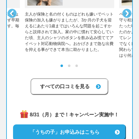
すが、ちょ
主人が保険と名の付くものはどれも嫌いでペット
ペットシ
迷わず早期
保険の加入も嫌がりましたが、3か月の子犬を迎
守り程度
でます。毎
えるにあたり1歳まではいろんな問題を起こすか
たった頃
らと説得されて加入。家の中に慣れて安心してい
たのか片
た頃、主人のシャツのボタンを飲み込み慌ててア
てレント
イペット対応動物病院へ。おかげさまで急な出費
でなく良
を抑える事ができて本当に助かりました。
関わらず
はり何が
すべての口コミを見る
8/31（月）まで！キャンペーン実施中！
「うちの子」お申込みはこちら