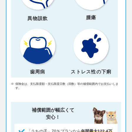
腫瘍
異物誤飲
歯周病
ストレス性の下痢
※
保険金は、支払限度額・支払限度日数（回数）等の補償範囲内でお支払いしま
す。
補償範囲が幅広くて
安心！
「うちの子」70％プランなら
年間最大122.4万