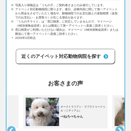
※
写真入り保険証は「うちの子」ご契約者さまにのみ発行しています。
※
アイペット対応動物病院に限ります。後日、診療内容に関して第一アイペット
から照会をさせていただく場合や、動物病院でのお支払額との差額精算（追加
でのお支払い・お受取り）が生じる場合があります。
※
「うちの子ライト」は「窓口精算」に対応していませんので、マイページ
（WEB保険金請求）または郵送にて第一アイペットへ直接ご請求ください。
※
窓口精算がご利用いただけない場合は、マイページ（WEB保険金請求）または
郵送にて第一アイペットへ直接ご請求ください。
＊
2026年3月時点
近くのアイペット対応動物病院を探す
お客さまの声
オーストラリアン・ラブラドゥードゥ
ヘア
ル（ミディアム）
ぺねろぺちゃん