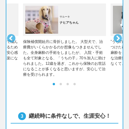
サルーキ
ナヒアちゃん
不安で悩ん
保険補償開始月に骨折しました。 大型犬で、治
”うちの子
ているため
療費がいくらかかるのか想像もつきませんでし
つけた夜
んな安心感
た。全身麻酔の手術をしましたが、 入院・手術
麻酔をし
にも楽にな
も全て対象となる、「うちの子」70％加入に助け
な治療費
られました。12歳を過ぎ、これから保険のお世話
なくて、
になることが多くなると思いますが、安心して治
療を受けられます。
継続時に条件なしで、生涯安心！
3