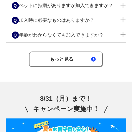
なる場合があります。
さまが、複数の当社保険商品にご契約いただいた
保険期間前に生じた傷病・発見されていた先天性
ペットに持病がありますが加入できますか？
場合、保険料が割引となる多頭割引をご用意して
異常等、ワクチンなど予防に関する費用、去勢・
います。
避妊など健康体に施す処置等も該当します。詳し
傷病の内容によっては、お引受けできない場合
加入時に必要なものはありますか？
くは
こちら
をご確認ください。
や、特定の病気や体の部位については補償しない
といった条件でのお引受けとなる場合がありま
ペットに関する情報（名前・性別・生年月日・ペ
年齢がわからなくても加入できますか？
す。（お引受けできない場合は書面にて通知、条
ットの写真）、保険料の払込方法でご入力いただ
件付きでお引受けの場合は書面にてご意向を確認
くクレジットカード情報が必要なため、お手元に
年齢が不明な場合は、獣医師による推定年齢でご
させていただきます。）お申込みの際の告知欄に
ご用意ください。
加入いただけます。生年月日が不明な場合は、動
もっと見る
詳しい内容をご記入ください。
物病院で獣医師に推定年齢をご確認ください。月
日がわからない場合は、お宅に迎え入れた日など
を誕生月・日としてください。
8/31（月）まで！
キャンペーン実施中！