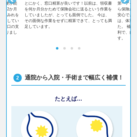
や血便が続
とにかく、窓口精算が良いです！以前は、領収書
第一アイペ
で、2か月
を何か月分かためて保険会社に送るという作業を
ら保険が
。すみれを
していましたが、とっても面倒でした。 今は、
安心できま
加入してい
その面倒な作業をせずに精算できて、とっても満
は、体重が
、窓口の支
足しています。
た。 補償
助かりまし
利で、自
す。
通院から入院・手術まで幅広く補償！
2
たとえば…