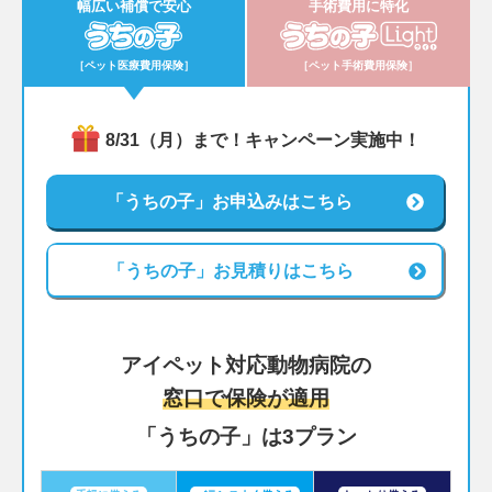
幅広い補償で安心
手術費用に特化
うちの子
うち
［ペット医療費用保険］
［ペット手術費用保険］
8/31（月）まで！キャンペーン実施中！
「うちの子」お申込みはこちら
「うちの子」お見積りはこちら
アイペット対応動物病院の
窓口で保険が適用
「うちの子」は3プラン