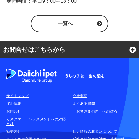
受付時間 ：平日9：00～18：00
一覧へ
お問合せはこちらから
よくある質問
各種お問合せ窓口
サイトマップ
会社概要
耳や言葉の不自由なお客さまのお問合せ窓口
採用情報
よくある質問
お問合せ
「お客さまの声」への対応
お申込みをご検討中のお客さま
カスタマー・ハラスメントへの対応
方針
(商品に関するお問合せ・資料請求)
勧誘方針
個人情報の取扱いについて
資料請求はこちら
無料