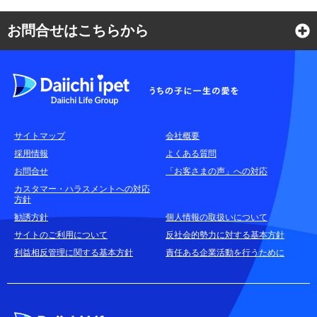
お問合せはこちらから
よくある質問
各種お問合せ窓口
サイトマップ
会社概要
耳や言葉の不自由なお客さまのお問合せ窓口
採用情報
よくある質問
お問合せ
「お客さまの声」への対応
お申込みをご検討中のお客さま
カスタマー・ハラスメントへの対応
方針
(商品に関するお問合せ・資料請求)
勧誘方針
個人情報の取扱いについて
資料請求はこちら
無料
サイトのご利用について
反社会的勢力に対する基本方針
利益相反管理に関する基本方針
責任ある企業活動を行うために
お電話でのお問合せはこちら
通話無料