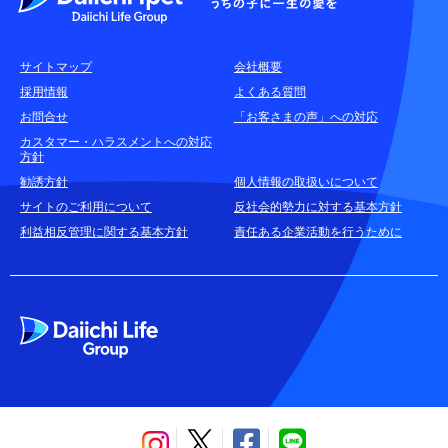
各種お問合せ窓口
サイトマップ
会社概要
耳や言葉の不自由なお客さまのお問合せ窓口
採用情報
よくある質問
お問合せ
「お客さまの声」への対応
お申込みをご検討中のお客さま
カスタマー・ハラスメントへの対応
方針
(商品に関するお問合せ・資料請求)
勧誘方針
個人情報の取扱いについて
資料請求はこちら
無料
サイトのご利用について
反社会的勢力に対する基本方針
利益相反管理に関する基本方針
責任ある企業活動を行うために
お電話でのお問合せはこちら
通話無料