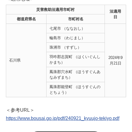
災害救助法適用市町村
法適用
日
都道府県名
市町村名
七尾市 （ななおし）
輪島市 （わじまし）
珠洲市 （すずし）
羽咋郡志賀町 （はくいぐんし
2024年9
石川県
かまち）
月21日
鳳珠郡穴水町 （ほうすぐんあ
なみずまち）
鳳珠郡能登町 （ほうすぐんの
とちょう）
＜参考URL＞
https://www.bousai.go.jp/pdf/240921_kyuujo-tekiyo.pdf