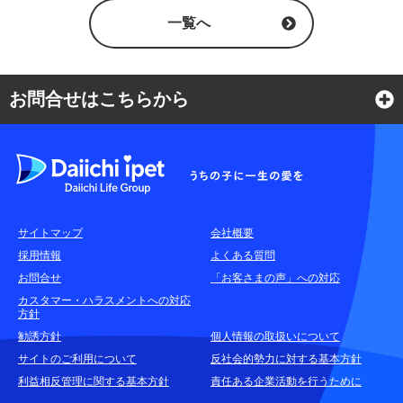
一覧へ
お問合せはこちらから
よくある質問
各種お問合せ窓口
サイトマップ
会社概要
耳や言葉の不自由なお客さまのお問合せ窓口
採用情報
よくある質問
お問合せ
「お客さまの声」への対応
お申込みをご検討中のお客さま
カスタマー・ハラスメントへの対応
方針
(商品に関するお問合せ・資料請求)
勧誘方針
個人情報の取扱いについて
資料請求はこちら
無料
サイトのご利用について
反社会的勢力に対する基本方針
利益相反管理に関する基本方針
責任ある企業活動を行うために
お電話でのお問合せはこちら
通話無料