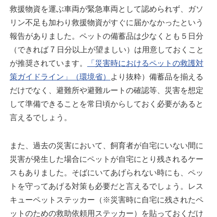
救援物資を運ぶ車両が緊急車両として認められず、ガソ
リン不足も加わり救援物資がすぐに届かなかったという
報告がありました。ペットの備蓄品は少なくとも５日分
（できれば 7 日分以上が望ましい）は用意しておくこと
が推奨されています。
「災害時におけるペットの救護対
策ガイドライン」（環境省）
より抜粋）備蓄品を揃える
だけでなく、避難所や避難ルートの確認等、災害を想定
して準備できることを常日頃からしておく必要があると
言えるでしょう。
また、過去の災害において、飼育者が自宅にいない間に
災害が発生した場合にペットが自宅にとり残されるケー
スもありました。そばにいてあげられない時にも、ペッ
トを守ってあげる対策も必要だと言えるでしょう。レス
キューペットステッカー（※災害時に自宅に残されたペ
ットのための救助依頼用ステッカー）を貼っておくだけ