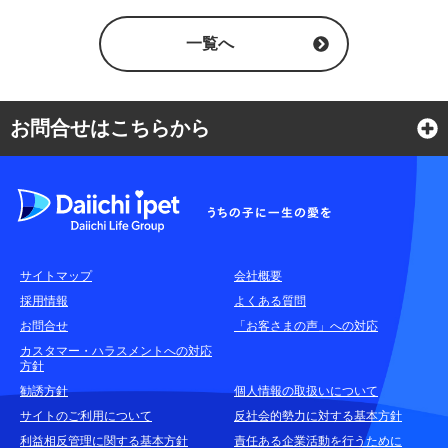
一覧へ
お問合せはこちらから
よくある質問
各種お問合せ窓口
サイトマップ
会社概要
耳や言葉の不自由なお客さまのお問合せ窓口
採用情報
よくある質問
お問合せ
「お客さまの声」への対応
お申込みをご検討中のお客さま
カスタマー・ハラスメントへの対応
方針
(商品に関するお問合せ・資料請求)
勧誘方針
個人情報の取扱いについて
資料請求はこちら
無料
サイトのご利用について
反社会的勢力に対する基本方針
利益相反管理に関する基本方針
責任ある企業活動を行うために