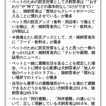
ペットのための防災対策として犬飼育者は「“おす
わり”や“待て”などの基本的なしつけができてい
る」、猫飼育者は「普段からクレートやケージに
入ることに慣れさせている」が最多
ペット用の防災グッズ（食料・用品等）で備えて
いる物は、犬・猫飼育者共に「フード・飲料水」
が9割以上
今後備えたい防災グッズとして、犬・猫飼育者共
に「フード・飲料水」が最多
ペットのために防災対策をしようと思った一番の
きっかけは犬・猫飼育者共に「テレビや新聞、雑
誌等のニュース」
ペットと一緒に避難生活を送ることを想定した場
合、ペットに関する心配事は犬飼育者が「他人や
他のペットとのトラブル」、猫飼育者が「慣れな
い場所でのトイレ」が最多
自宅から最寄りの避難場所がペットを連れて避難
できるかどうかを知らない犬飼育者は51.3％、猫
飼育者は65.3％
ペットの「同行避難」、「同伴避難」の違いにつ
いて、正しく理解している犬飼育者は60.6％、猫