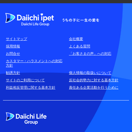
よくある質問
各種お問合せ窓口
サイトマップ
会社概要
耳や言葉の不自由なお客さまのお問合せ窓口
採用情報
よくある質問
お問合せ
「お客さまの声」への対応
お申込みをご検討中のお客さま
カスタマー・ハラスメントへの対応
方針
(商品に関するお問合せ・資料請求)
勧誘方針
個人情報の取扱いについて
資料請求はこちら
無料
サイトのご利用について
反社会的勢力に対する基本方針
利益相反管理に関する基本方針
責任ある企業活動を行うために
お電話でのお問合せはこちら
通話無料