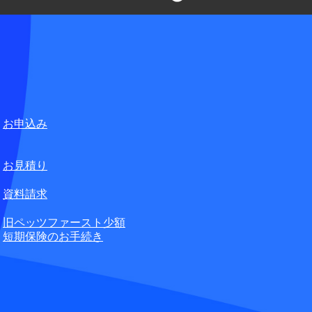
言葉の不自由なお客さまの
ペット損害保険株式会社
合せ窓口
お申込み
無料
お見積り
資料請求
旧ペッツファースト少額
短期保険のお手続き