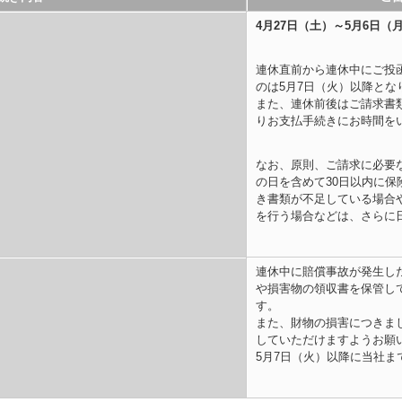
4月27日（土）～5月6日
連休直前から連休中にご投
のは5月7日（火）以降とな
また、連休前後はご請求書
りお支払手続きにお時間を
なお、原則、ご請求に必要
の日を含めて30日以内に
き書類が不足している場合
を行う場合などは、さらに
連休中に賠償事故が発生し
や損害物の領収書を保管し
す。
また、財物の損害につきま
していただけますようお願
5月7日（火）以降に当社