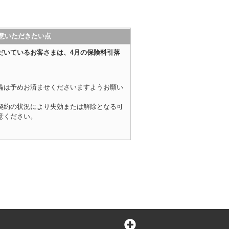
意いただきたい点
だいているお客さまは、4月の保険料引落
。
備は予めお済ませくださいますようお願い
契約の状況により失効または解除となる可
意ください。