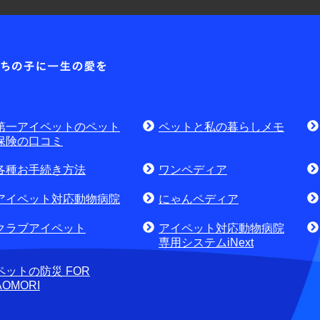
耳や
各種お問合せ窓口
第一アイ
お問
資料請求はこちら
無料
討中のお客さま
第一アイペットのペット
ペットと私の暮らしメモ
せ・資料請求)
お電話でのお問合せはこちら
通話
保険の口コミ
各種お手続き方法
ワンペディア
アイペット対応動物病院
にゃんペディア
クラブアイペット
アイペット対応動物病院
専用システムiNext
ペットの防災 FOR
AOMORI