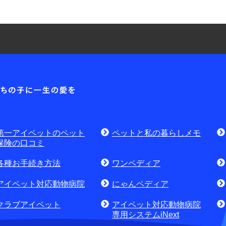
耳や
各種お問合せ窓口
第一アイ
お問
資料請求はこちら
無料
討中のお客さま
第一アイペットのペット
ペットと私の暮らしメモ
せ・資料請求)
お電話でのお問合せはこちら
通話
保険の口コミ
各種お手続き方法
ワンペディア
アイペット対応動物病院
にゃんペディア
クラブアイペット
アイペット対応動物病院
専用システムiNext