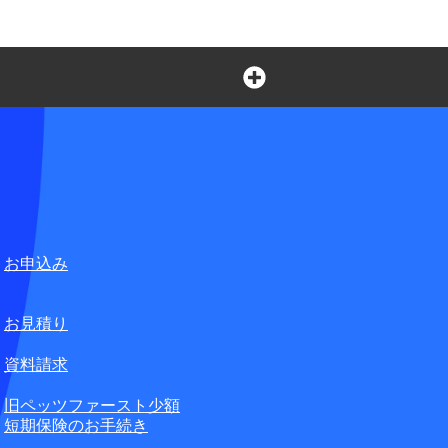
言葉の不自由なお客さまの
ペット損害保険株式会社
合せ窓口
お申込み
無料
お見積り
資料請求
旧ペッツファースト少額
短期保険のお手続き