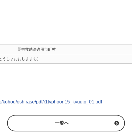
災害救助法適用市町村
とうしょおおしままち）
jp/kohou/oshirase/pdf/r1typhoon15_kyuujo_01.pdf
一覧へ