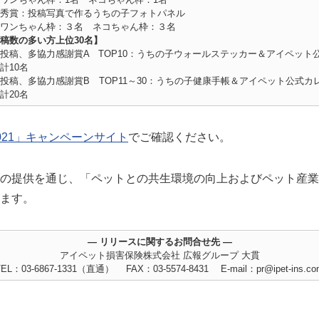
秀賞：投稿写真で作るうちの子フォトパネル
ンちゃん枠：３名 ネコちゃん枠：３名
稿数の多い方上位30名】
投稿、多協力感謝賞A TOP10：うちの子ウォールステッカー＆アイペッ
10名
投稿、多協力感謝賞B TOP11～30：うちの子健康手帳＆アイペット公式カ
20名
021」キャンペーンサイト
でご確認ください。
の提供を通じ、「ペットとの共生環境の向上およびペット産業
ます。
― リリースに関するお問合せ先 ―
アイペット損害保険株式会社 広報グループ 大貫
TEL：03-6867-1331（直通） FAX：03-5574-8431 E-mail：pr@ipet-ins.co