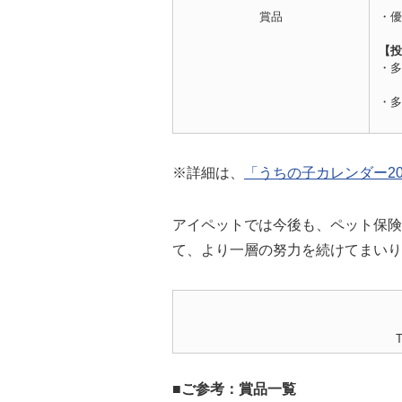
賞品
・優
ワ
【投
・多
計
・多
計
※詳細は、
「うちの子カレンダー2
アイペットでは今後も、ペット保険
て、より一層の努力を続けてまいり
■ご参考：賞品一覧