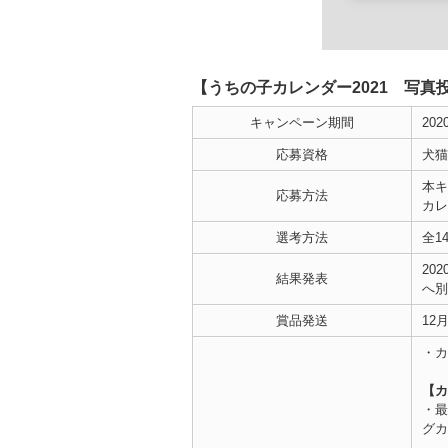
【うちの子カレンダー2021 写真
キャンペーン期間
20
応募資格
犬猫
本キ
応募方法
カレ
選考方法
全1
20
結果発表
へ別
賞品発送
12
・カ
ワン
【カ
・最
グカ
ワ