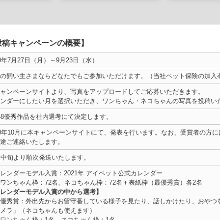
投稿キャンペーンの概要】
20年7月27日（月）～9月23日（水）
の飼い主さまならどなたでもご参加いただけます。（当社ペット保険の加入
ャンペーンサイトより、写真をアップロードしてご応募いただきます。
ンダーにしたい月を選択いただき、ワンちゃん・ネコちゃんの写真を投稿い
48優秀作品を社内選考にて決定します。
20年10月に本キャンペーンサイトにて、発表を行います。なお、受賞者の方
途ご連絡いたします。
月中旬より順次発送いたします。
レンダーモデル入賞：2021年 アイペット公式カレンダー
ちゃん枠：72名、ネコちゃん枠：72名＋表紙枠（最優秀賞）各2名
レンダーモデル入賞の中から選考】
優秀賞：外出先からお留守番している様子を見たり、話しかけたり、おやつをあ
メラ」（ネコちゃんも使えます）
ンちゃん枠：1名 ネコちゃん枠：1名