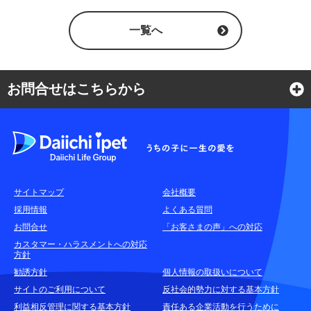
一覧へ
お問合せはこちらから
よくある質問
各種お問合せ窓口
サイトマップ
会社概要
耳や言葉の不自由なお客さまのお問合せ窓口
採用情報
よくある質問
お問合せ
「お客さまの声」への対応
お申込みをご検討中のお客さま
カスタマー・ハラスメントへの対応
方針
(商品に関するお問合せ・資料請求)
勧誘方針
個人情報の取扱いについて
資料請求はこちら
無料
サイトのご利用について
反社会的勢力に対する基本方針
利益相反管理に関する基本方針
責任ある企業活動を行うために