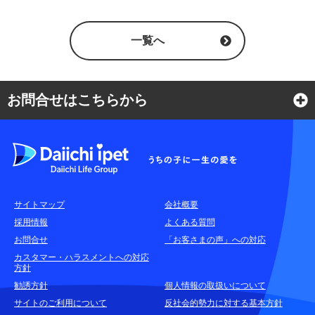
一覧へ
お問合せはこちらから
よくある質問
各種お問合せ窓口
サイトマップ
会社概要
耳や言葉の不自由なお客さまのお問合せ窓口
採用情報
よくある質問
お問合せ
「お客さまの声」への対応
お申込みをご検討中のお客さま
カスタマー・ハラスメントへの対応
方針
(商品に関するお問合せ・資料請求)
勧誘方針
個人情報の取扱いについて
資料請求はこちら
無料
サイトのご利用について
反社会的勢力に対する基本方針