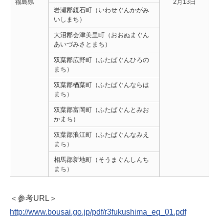
福島県
2月13日
岩瀬郡鏡石町（いわせぐんかがみ
いしまち）
大沼郡会津美里町（おおぬまぐん
あいづみさとまち）
双葉郡広野町（ふたばぐんひろの
まち）
双葉郡楢葉町（ふたばぐんならは
まち）
双葉郡富岡町（ふたばぐんとみお
かまち）
双葉郡浪江町（ふたばぐんなみえ
まち）
相馬郡新地町（そうまぐんしんち
まち）
＜参考URL＞
http://www.bousai.go.jp/pdf/r3fukushima_eq_01.pdf