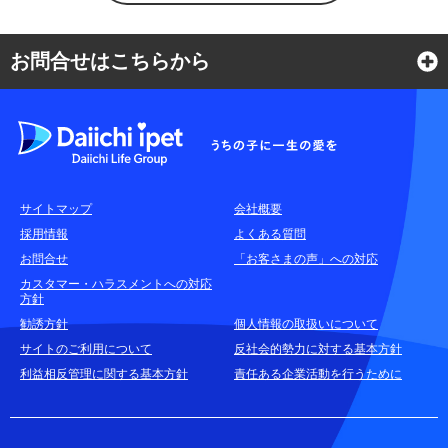
お問合せはこちらから
よくある質問
各種お問合せ窓口
サイトマップ
会社概要
耳や言葉の不自由なお客さまのお問合せ窓口
採用情報
よくある質問
お問合せ
「お客さまの声」への対応
お申込みをご検討中のお客さま
カスタマー・ハラスメントへの対応
方針
(商品に関するお問合せ・資料請求)
勧誘方針
個人情報の取扱いについて
資料請求はこちら
無料
サイトのご利用について
反社会的勢力に対する基本方針
利益相反管理に関する基本方針
責任ある企業活動を行うために
お電話でのお問合せはこちら
通話無料