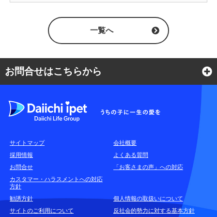
一覧へ
お問合せはこちらから
よくある質問
各種お問合せ窓口
サイトマップ
会社概要
耳や言葉の不自由なお客さまのお問合せ窓口
採用情報
よくある質問
お問合せ
「お客さまの声」への対応
お申込みをご検討中のお客さま
カスタマー・ハラスメントへの対応
方針
(商品に関するお問合せ・資料請求)
勧誘方針
個人情報の取扱いについて
資料請求はこちら
無料
サイトのご利用について
反社会的勢力に対する基本方針