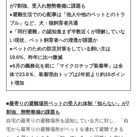
が7割強、受入れ態勢整備に課題も
●避難生活での心配事は「他人や他のペットとのトラ
ブル」など、犬・猫飼育者共通
●「同行避難」の認知進まず半数近くが理解していな
い現状、ペット飼育者への浸透が課題か
●ペットのための防災対策をしている飼い主は
19.6%、昨年に比べ微減
●6月の義務化を前に「マイクロチップ装着率」は全
体で23.8％、装着理由トップは2年前より約16ポイン
ト増加
■
最寄りの避難場所ペットの受入れ体制「知らない」が7
割強、態勢整備の課題も
自宅の最寄りの避難場所を認知している方に対し、「自
宅から最寄りの避難場所がペットを連れて避難できる