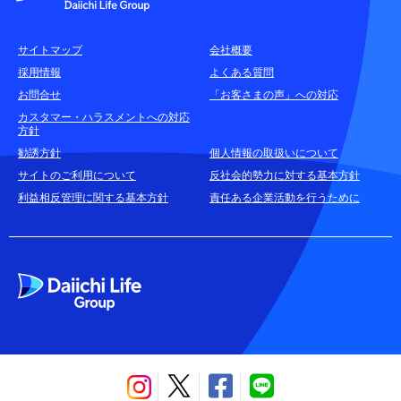
各種お問合せ窓口
サイトマップ
会社概要
耳や言葉の不自由なお客さまのお問合せ窓口
採用情報
よくある質問
お問合せ
「お客さまの声」への対応
お申込みをご検討中のお客さま
カスタマー・ハラスメントへの対応
方針
(商品に関するお問合せ・資料請求)
勧誘方針
個人情報の取扱いについて
資料請求はこちら
無料
サイトのご利用について
反社会的勢力に対する基本方針
利益相反管理に関する基本方針
責任ある企業活動を行うために
お電話でのお問合せはこちら
通話無料