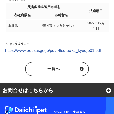
災害救助法適用市町村
法適用日
都道府県名
市町村名
2022年12月
山形県
鶴岡市（つるおかし）
31日
＜参考URL＞
https://www.bousai.go.jp/pdf/r4tsuruoka_kyuujo01.pdf
一覧へ
お問合せはこちらから
よくある質問