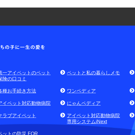
耳や
各種お問合せ窓口
第一アイ
お問
資料請求はこちら
無料
討中のお客さま
第一アイペットのペット
ペットと私の暮らしメモ
せ・資料請求)
お電話でのお問合せはこちら
通話
保険の口コミ
各種お手続き方法
ワンペディア
アイペット対応動物病院
にゃんペディア
クラブアイペット
アイペット対応動物病院
専用システムiNext
ペットの防災 FOR