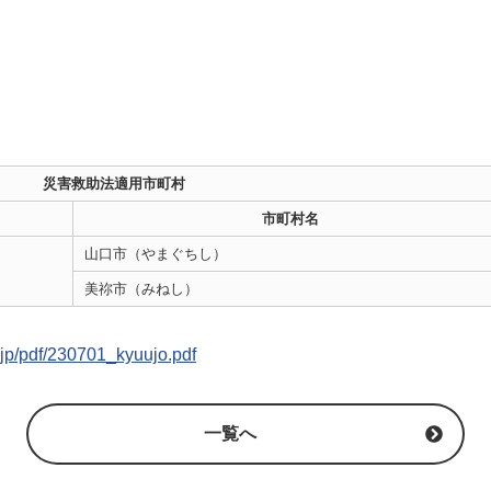
災害救助法適用市町村
市町村名
山口市（やまぐちし）
美祢市（みねし）
.jp/pdf/230701_kyuujo.pdf
一覧へ