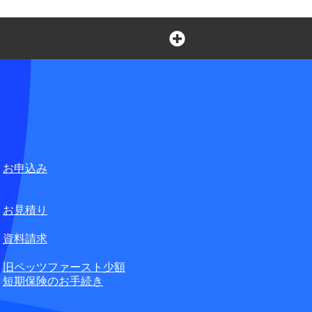
言葉の不自由なお客さまの
ペット損害保険株式会社
合せ窓口
お申込み
無料
お見積り
資料請求
旧ペッツファースト少額
短期保険のお手続き