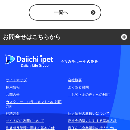
一覧へ
お問合せはこちらから
よくある質問
各種お問合せ窓口
サイトマップ
会社概要
耳や言葉の不自由なお客さまのお問合せ窓口
採用情報
よくある質問
お問合せ
「お客さまの声」への対応
お申込みをご検討中のお客さま
カスタマー・ハラスメントへの対応
方針
(商品に関するお問合せ・資料請求)
勧誘方針
個人情報の取扱いについて
資料請求はこちら
無料
サイトのご利用について
反社会的勢力に対する基本方針
利益相反管理に関する基本方針
責任ある企業活動を行うために