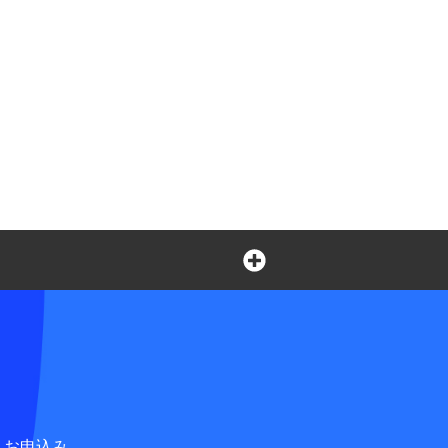
言葉の不自由なお客さまの
ペット損害保険株式会社
合せ窓口
お申込み