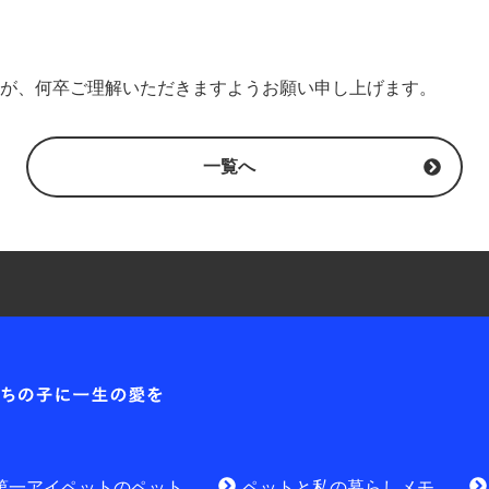
が、何卒ご理解いただきますようお願い申し上げます。
一覧へ
耳や
各種お問合せ窓口
第一アイ
お問
資料請求はこちら
無料
討中のお客さま
第一アイペットのペット
ペットと私の暮らしメモ