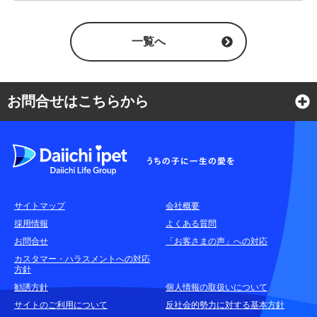
一覧へ
お問合せはこちらから
よくある質問
各種お問合せ窓口
サイトマップ
会社概要
耳や言葉の不自由なお客さまのお問合せ窓口
採用情報
よくある質問
お問合せ
「お客さまの声」への対応
お申込みをご検討中のお客さま
カスタマー・ハラスメントへの対応
方針
(商品に関するお問合せ・資料請求)
勧誘方針
個人情報の取扱いについて
資料請求はこちら
無料
サイトのご利用について
反社会的勢力に対する基本方針