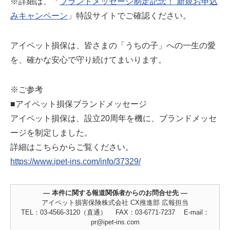
※詳細は、「
ブランドメッセージ制定記念！ 新規お申込
みキャンペーン
」特設サイトでご確認ください。
アイペット損保は、皆さまの「うちの子」への一生の愛
を、確かな安心で守り続けてまいります。
※ご参考
■アイペット損保ブランドメッセージ
アイペット損保は、設立20周年を機に、ブランドメッセ
ージを制定しました。
詳細はこちらからご覧ください。
https://www.ipet-ins.com/info/37329/
― 本件に関する報道関係者からのお問合せ先 ―
アイペット損害保険株式会社 CX推進部 広報担当
TEL：03-4566-3120（直通） FAX：03-6771-7237 E-mail：
pr@ipet-ins.com