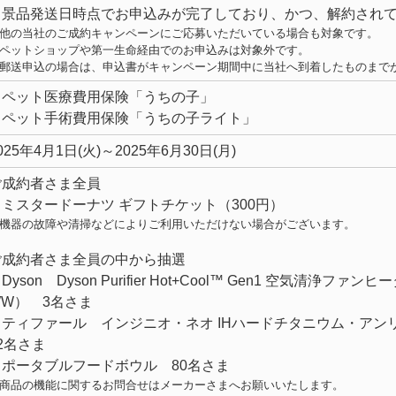
・景品発送日時点でお申込みが完了しており、かつ、解約され
他の当社のご成約キャンペーンにご応募いただいている場合も対象です。
ペットショップや第一生命経由でのお申込みは対象外です。
郵送申込の場合は、申込書がキャンペーン期間中に当社へ到着したものまで
・ペット医療費用保険「うちの子」
・ペット手術費用保険「うちの子ライト」
025年4月1日(火)～2025年6月30日(月)
ご成約者さま全員
・ミスタードーナツ ギフトチケット（300円）
機器の故障や清掃などによりご利用いただけない場合がございます。
ご成約者さま全員の中から抽選
Dyson Dyson Purifier Hot+Cool™ Gen1 空気清浄
WW） 3名さま
・ティファール インジニオ・ネオ IHハードチタニウム・アンリ
2名さま
・ポータブルフードボウル 80名さま
商品の機能に関するお問合せはメーカーさまへお願いいたします。