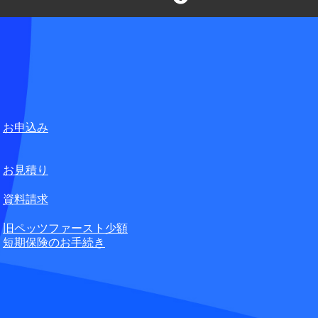
言葉の不自由なお客さまの
ペット損害保険株式会社
合せ窓口
お申込み
無料
お見積り
資料請求
旧ペッツファースト少額
短期保険のお手続き