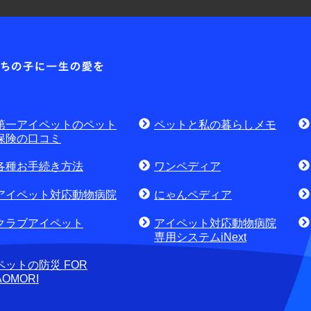
耳や
各種お問合せ窓口
第一アイ
お問
資料請求はこちら
無料
討中のお客さま
第一アイペットのペット
ペットと私の暮らしメモ
せ・資料請求)
お電話でのお問合せはこちら
通話
保険の口コミ
各種お手続き方法
ワンペディア
アイペット対応動物病院
にゃんペディア
クラブアイペット
アイペット対応動物病院
専用システムiNext
ペットの防災 FOR
AOMORI