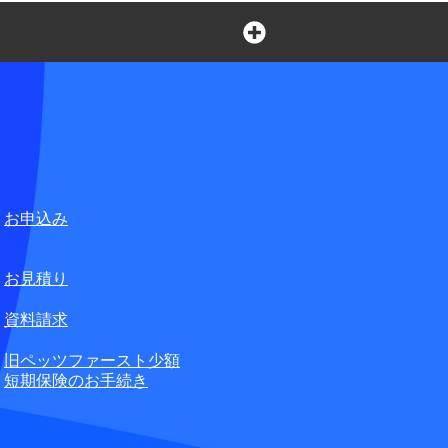
言葉の不自由なお客さまの
ペット損害保険株式会社
合せ窓口
お申込み
無料
お見積り
資料請求
旧ペッツファースト少額
短期保険のお手続き