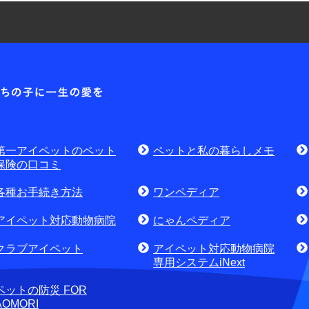
耳や
各種お問合せ窓口
第一アイ
お問
資料請求はこちら
無料
討中のお客さま
第一アイペットのペット
ペットと私の暮らしメモ
せ・資料請求)
お電話でのお問合せはこちら
通話
保険の口コミ
各種お手続き方法
ワンペディア
アイペット対応動物病院
にゃんペディア
クラブアイペット
アイペット対応動物病院
専用システムiNext
ペットの防災 FOR
AOMORI