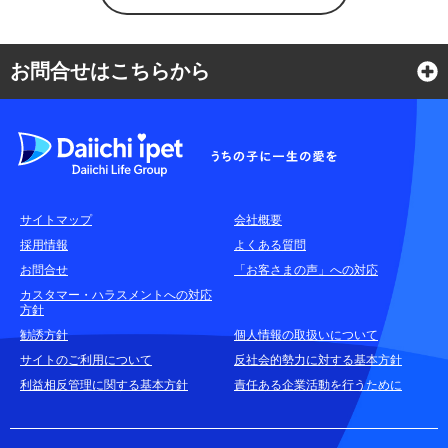
お問合せはこちらから
よくある質問
各種お問合せ窓口
サイトマップ
会社概要
耳や言葉の不自由なお客さまのお問合せ窓口
採用情報
よくある質問
お問合せ
「お客さまの声」への対応
お申込みをご検討中のお客さま
カスタマー・ハラスメントへの対応
方針
(商品に関するお問合せ・資料請求)
勧誘方針
個人情報の取扱いについて
資料請求はこちら
無料
サイトのご利用について
反社会的勢力に対する基本方針
利益相反管理に関する基本方針
責任ある企業活動を行うために
お電話でのお問合せはこちら
通話無料