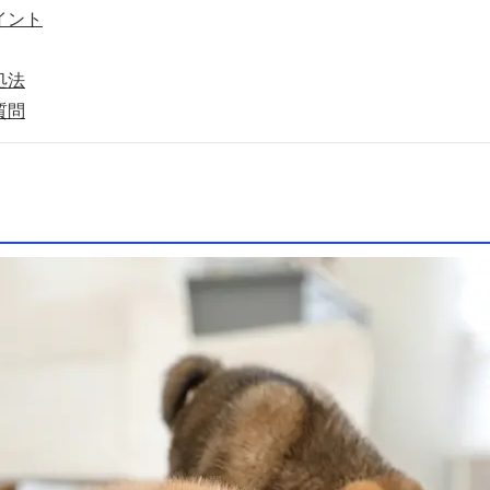
イント
処法
質問