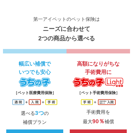
第一アイペットのペット保険は
ニーズに合わせて
2つの商品から選べる
幅広い補償で
高額になりがちな
いつでも安心
手術費用に
うちの子
う
［ペット医療費用保険］
［ペット手術費用保険］
手術費用を
3つ
選べる
の
90％
最大
補償
補償プラン