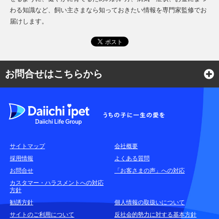
わる知識など、飼い主さまなら知っておきたい情報を専門家監修でお
届けします。
お問合せはこちらから
よくある質問
各種お問合せ窓口
サイトマップ
会社概要
耳や言葉の不自由なお客さまのお問合せ窓口
採用情報
よくある質問
お問合せ
「お客さまの声」への対応
お申込みをご検討中のお客さま
カスタマー・ハラスメントへの対応
方針
(商品に関するお問合せ・資料請求)
勧誘方針
個人情報の取扱いについて
資料請求はこちら
無料
サイトのご利用について
反社会的勢力に対する基本方針