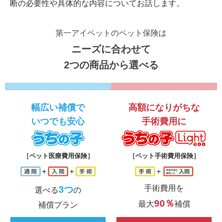
断の必要性や具体的な内容についてお話します。
第一アイペットのペット保険は
ニーズに合わせて
2つの商品から選べる
幅広い補償で
高額になりがちな
いつでも安心
手術費用に
うちの子
う
［ペット医療費用保険］
［ペット手術費用保険］
手術費用を
3つ
選べる
の
90％
最大
補償
補償プラン