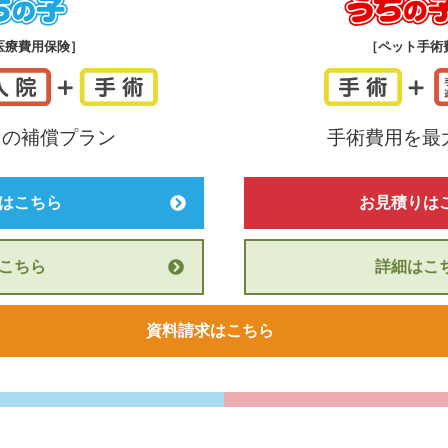
うちの子
医療費用保険］
［ペット手術
つ
の
補償プラン
手術費用を
最
はこちら
お見積りは
こちら
詳細はこ
資料請求はこちら