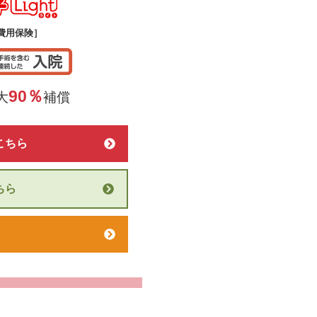
うちの子ライト
費用保険］
90％
大
補償
こちら
ちら