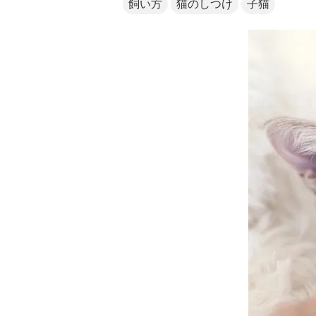
飼い方
猫のしつけ
子猫