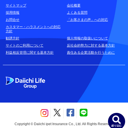
サイトマップ
会社概要
耳や言葉の不自由なお客さまのお問合せ窓口
採用情報
よくある質問
お問合せ
「お客さまの声」への対応
お申込みをご検討中のお客さま
カスタマー・ハラスメントへの対応
方針
(商品に関するお問合せ・資料請求)
勧誘方針
個人情報の取扱いについて
資料請求はこちら
無料
サイトのご利用について
反社会的勢力に対する基本方針
利益相反管理に関する基本方針
責任ある企業活動を行うために
お電話でのお問合せはこちら
通話無料
Copyright © Daiichi ipet Insurance Co., Ltd. All Rights Reserved.