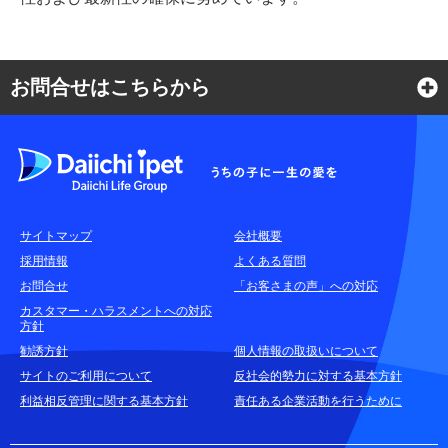
お問合せはこちらから
よくある質問
各種お問合せ窓口
サイトマップ
会社概要
耳や言葉の不自由なお客さまのお問合せ窓口
採用情報
よくある質問
お問合せ
「お客さまの声」への対応
お申込みをご検討中のお客さま
カスタマー・ハラスメントへの対応
方針
(商品に関するお問合せ・資料請求)
勧誘方針
個人情報の取扱いについて
資料請求はこちら
無料
サイトのご利用について
反社会的勢力に対する基本方針
利益相反管理に関する基本方針
責任ある企業活動を行うために
お電話でのお問合せはこちら
通話無料