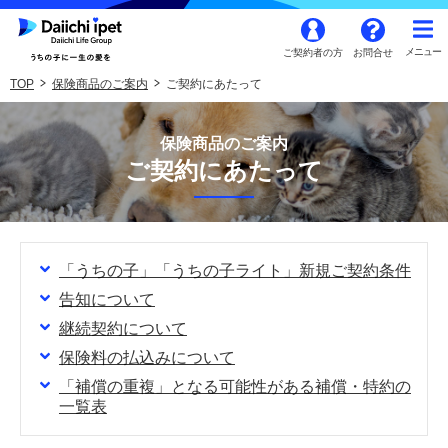
ご契約者の方
お問合せ
TOP
保険商品のご案内
ご契約にあたって
保険商品のご案内
ご契約にあたって
「うちの子」「うちの子ライト」新規ご契約条件
告知について
継続契約について
保険料の払込みについて
「補償の重複」となる可能性がある補償・特約の
一覧表