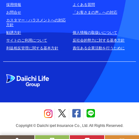
採用情報
よくある質問
お問合せ
「お客さまの声」への対応
お申込みをご検討中のお客さま
カスタマー・ハラスメントへの対応
方針
(商品に関するお問合せ・資料請求)
勧誘方針
個人情報の取扱いについて
資料請求はこちら
無料
サイトのご利用について
反社会的勢力に対する基本方針
利益相反管理に関する基本方針
責任ある企業活動を行うために
お電話でのお問合せはこちら
通話無料
Copyright © Daiichi ipet Insurance Co., Ltd. All Rights Reserved.