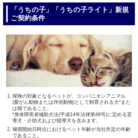
「うちの子」「うちの子ライト」新規
ご契約条件
保険の対象となるペットが、コンパニオンアニマル
(愛がん動物または伴侶動物)として飼育される犬*また
は猫であること。
*身体障害者補助犬法(平成14年法律第49号)に定める盲
導犬・介助犬および聴導犬を含みます。
補償開始日時点におけるペット年齢が当社所定の年齢
であること。