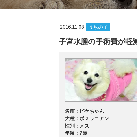
2016.11.08
うちの子
子宮水腫の手術費が軽
名前：
ピケちゃん
犬種：
ポメラニアン
性別：
メス
年齢：
7歳