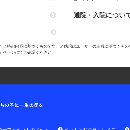
通院・入院につい
た当時の内容に基づくものです。※感想はユーザーの主観に基づくもの
」ページにてご確認ください。
耳や
各種お問合せ窓口
第一アイ
お問
資料請求はこちら
無料
討中のお客さま
第一アイペットのペット
ペットと私の暮らしメモ