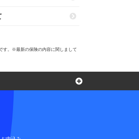
て
です。※最新の保険の内容に関しまして
言葉の不自由なお客さまの
ペット損害保険株式会社
合せ窓口
お申込み