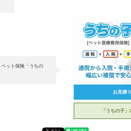
、ペット保険「うちの
お見積
「うちの子」