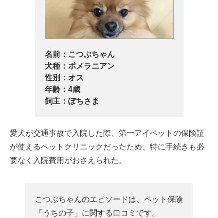
名前：
こつぶちゃん
犬種：
ポメラニアン
性別：
オス
年齢：
4歳
飼主：
ぽちさま
愛犬が交通事故で入院した際、第一アイペットの保険証
が使えるペットクリニックだったため、特に手続きも必
要なく入院費用がおさえられた。
こつぶちゃんのエピソードは、ペット保険
「うちの子」に関する口コミです。