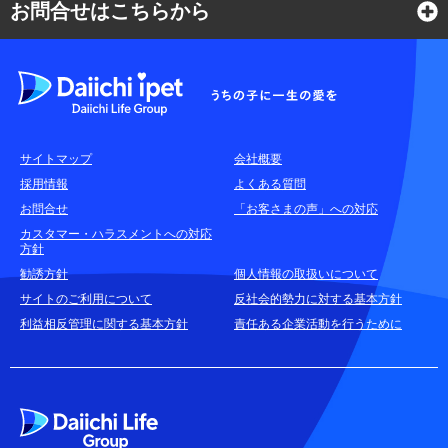
お問合せはこちらから
よくある質問
各種お問合せ窓口
サイトマップ
会社概要
耳や言葉の不自由なお客さまのお問合せ窓口
採用情報
よくある質問
お問合せ
「お客さまの声」への対応
お申込みをご検討中のお客さま
カスタマー・ハラスメントへの対応
方針
(商品に関するお問合せ・資料請求)
勧誘方針
個人情報の取扱いについて
資料請求はこちら
無料
サイトのご利用について
反社会的勢力に対する基本方針
利益相反管理に関する基本方針
責任ある企業活動を行うために
お電話でのお問合せはこちら
通話無料