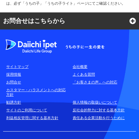
は、必ず「うちの子」「うちの子ライト」ページにてご確認ください。
お問合せはこちらから
よくある質問
各種お問合せ窓口
サイトマップ
会社概要
耳や言葉の不自由なお客さまのお問合せ窓口
採用情報
よくある質問
お問合せ
「お客さまの声」への対応
お申込みをご検討中のお客さま
カスタマー・ハラスメントへの対応
方針
(商品に関するお問合せ・資料請求)
勧誘方針
個人情報の取扱いについて
資料請求はこちら
無料
サイトのご利用について
反社会的勢力に対する基本方針
利益相反管理に関する基本方針
責任ある企業活動を行うために
お電話でのお問合せはこちら
通話無料