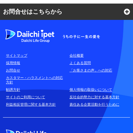
お問合せはこちらから
よくある質問
各種お問合せ窓口
サイトマップ
会社概要
耳や言葉の不自由なお客さまのお問合せ窓口
採用情報
よくある質問
お問合せ
「お客さまの声」への対応
お申込みをご検討中のお客さま
カスタマー・ハラスメントへの対応
方針
(商品に関するお問合せ・資料請求)
勧誘方針
個人情報の取扱いについて
資料請求はこちら
無料
サイトのご利用について
反社会的勢力に対する基本方針
利益相反管理に関する基本方針
責任ある企業活動を行うために
お電話でのお問合せはこちら
通話無料