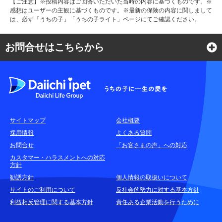
【ご注意】※投稿内容はご回答いただいた当時の内容に基づくものです。※
感想はユーザーの主観に基づくものです。※最新の保険の内容に関しまして
は、必ず「うちの子」「うちの子ライト」ページにてご確認ください。
お問合せはこちらから
よくある質問
各種お問合せ窓口
サイトマップ
会社概要
耳や言葉の不自由なお客さまのお問合せ窓口
採用情報
よくある質問
お問合せ
「お客さまの声」への対応
お申込みをご検討中のお客さま
カスタマー・ハラスメントへの対応
方針
(商品に関するお問合せ・資料請求)
勧誘方針
個人情報の取扱いについて
資料請求はこちら
無料
サイトのご利用について
反社会的勢力に対する基本方針
利益相反管理に関する基本方針
責任ある企業活動を行うために
お電話でのお問合せはこちら
通話無料