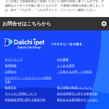
【ご注意】※投稿内容はご回答いただいた当時の内容に基づくものです。※
感想はユーザーの主観に基づくものです。※最新の保険の内容に関しまして
は、必ず「うちの子」「うちの子ライト」ページにてご確認ください。
お問合せはこちらから
よくある質問
各種お問合せ窓口
サイトマップ
会社概要
耳や言葉の不自由なお客さまのお問合せ窓口
採用情報
よくある質問
お問合せ
「お客さまの声」への対応
お申込みをご検討中のお客さま
カスタマー・ハラスメントへの対応
方針
(商品に関するお問合せ・資料請求)
勧誘方針
個人情報の取扱いについて
資料請求はこちら
無料
サイトのご利用について
反社会的勢力に対する基本方針
利益相反管理に関する基本方針
責任ある企業活動を行うために
お電話でのお問合せはこちら
通話無料