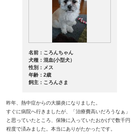
名前：
ころんちゃん
犬種：
混血(小型犬）
性別：
メス
年齢：
2歳
飼主：
ころんさま
昨年、熱中症からの大腸炎になりました。
すぐに病院へ行きましたが、「治療費高いだろうなぁ」
と思っていたところ、保険に入っていたおかげで数千円
程度で済みました。本当にありがたかったです。