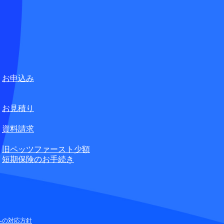
言葉の不自由なお客さまの
ペット損害保険株式会社
合せ窓口
お申込み
無料
お見積り
資料請求
旧ペッツファースト少額
短期保険のお手続き
への対応方針