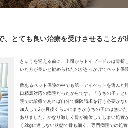
で、とても良い治療を受けさせることが
きゅうを迎える前に、上司からトイプードルは骨折
いた方が良いと勧められたのがきっかけでペット保
数あるペット保険の中でも第一アイペットを選んだ
口精算対応の病院だったからです。「うちの子」と
院での診療であれば自分で保険請求を行う必要がな
加入して2か月後くらいにまさかうちの子には無い
ありました。かなり激しく骨が偏位してしまい処置
く2kgに達しない状態で骨も細く、専門病院での処