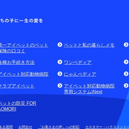
耳や
各種お問合せ窓口
第一アイ
お問
資料請求はこちら
無料
討中のお客さま
第一アイペットのペット
ペットと私の暮らしメモ
せ・資料請求)
お電話でのお問合せはこちら
通話
保険の口コミ
各種お手続き方法
ワンペディア
アイペット対応動物病院
にゃんペディア
クラブアイペット
アイペット対応動物病院
専用システムiNext
ペットの防災 FOR
AOMORI
ある質問
お問合せ
「お客さまの声」への対応
カスタマー・ハラスメント