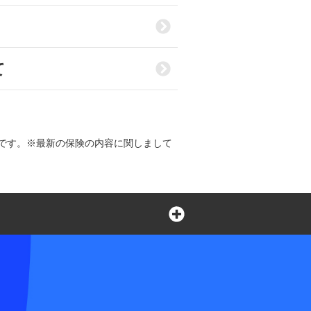
て
です。※最新の保険の内容に関しまして
言葉の不自由なお客さまの
ペット損害保険株式会社
合せ窓口