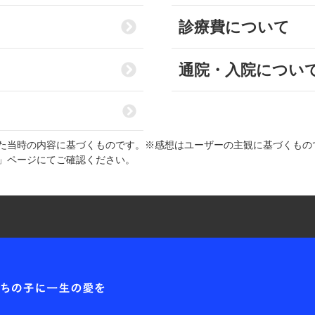
診療費について
通院・入院につい
た当時の内容に基づくものです。※感想はユーザーの主観に基づくもの
」ページにてご確認ください。
耳や
各種お問合せ窓口
第一アイ
お問