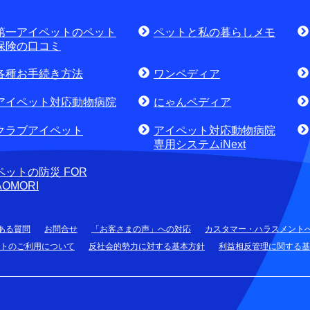
資料請求はこちら
無料
討中のお客さま
第一アイペットのペット
ペットと私の暮らしメモ
せ・資料請求)
お電話でのお問合せはこちら
通話
保険の口コミ
各種お手続き方法
ワンペディア
アイペット対応動物病院
にゃんペディア
クラブアイペット
アイペット対応動物病院
専用システムiNext
ペットの防災 FOR
AOMORI
ある質問
お問合せ
「お客さまの声」への対応
カスタマー・ハラスメント
トのご利用について
反社会的勢力に対する基本方針
利益相反管理に関する基