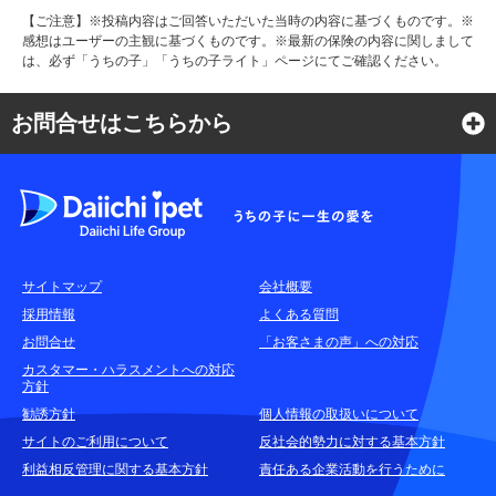
【ご注意】※投稿内容はご回答いただいた当時の内容に基づくものです。※
感想はユーザーの主観に基づくものです。※最新の保険の内容に関しまして
は、必ず「うちの子」「うちの子ライト」ページにてご確認ください。
お問合せはこちらから
よくある質問
各種お問合せ窓口
サイトマップ
会社概要
耳や言葉の不自由なお客さまのお問合せ窓口
採用情報
よくある質問
お問合せ
「お客さまの声」への対応
お申込みをご検討中のお客さま
カスタマー・ハラスメントへの対応
方針
(商品に関するお問合せ・資料請求)
勧誘方針
個人情報の取扱いについて
資料請求はこちら
無料
サイトのご利用について
反社会的勢力に対する基本方針
利益相反管理に関する基本方針
責任ある企業活動を行うために
お電話でのお問合せはこちら
通話無料