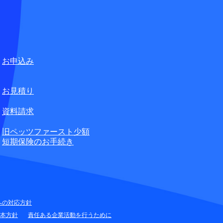
ペット損害保険株式会社
合せ窓口
お申込み
無料
お見積り
資料請求
旧ペッツファースト少額
短期保険のお手続き
への対応方針
本方針
責任ある企業活動を行うために