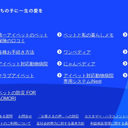
各種お問合せ窓口
第一アイ
お問
資料請求はこちら
無料
討中のお客さま
第一アイペットのペット
ペットと私の暮らしメモ
せ・資料請求)
お電話でのお問合せはこちら
通話
保険の口コミ
各種お手続き方法
ワンペディア
アイペット対応動物病院
にゃんペディア
クラブアイペット
アイペット対応動物病院
専用システムiNext
ペットの防災 FOR
AOMORI
ある質問
お問合せ
「お客さまの声」への対応
カスタマー・ハラスメント
トのご利用について
反社会的勢力に対する基本方針
利益相反管理に関する基