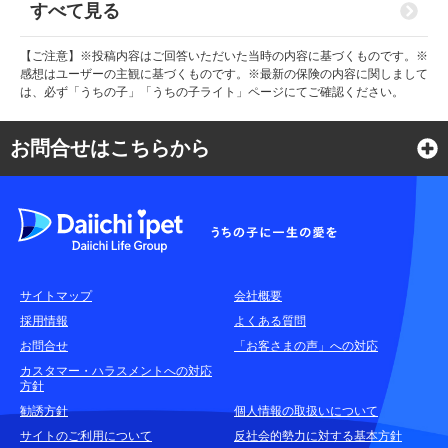
すべて見る
【ご注意】※投稿内容はご回答いただいた当時の内容に基づくものです。※
感想はユーザーの主観に基づくものです。※最新の保険の内容に関しまして
は、必ず「うちの子」「うちの子ライト」ページにてご確認ください。
お問合せはこちらから
よくある質問
各種お問合せ窓口
サイトマップ
会社概要
耳や言葉の不自由なお客さまのお問合せ窓口
採用情報
よくある質問
お問合せ
「お客さまの声」への対応
お申込みをご検討中のお客さま
カスタマー・ハラスメントへの対応
方針
(商品に関するお問合せ・資料請求)
勧誘方針
個人情報の取扱いについて
資料請求はこちら
無料
サイトのご利用について
反社会的勢力に対する基本方針