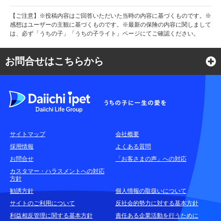
【ご注意】※投稿内容はご回答いただいた当時の内容に基づくものです。※
感想はユーザーの主観に基づくものです。※最新の保険の内容に関しまして
は、必ず「うちの子」「うちの子ライト」ページにてご確認ください。
お問合せはこちらから
よくある質問
各種お問合せ窓口
サイトマップ
会社概要
耳や言葉の不自由なお客さまのお問合せ窓口
採用情報
よくある質問
お問合せ
「お客さまの声」への対応
お申込みをご検討中のお客さま
カスタマー・ハラスメントへの対応
方針
(商品に関するお問合せ・資料請求)
勧誘方針
個人情報の取扱いについて
資料請求はこちら
無料
サイトのご利用について
反社会的勢力に対する基本方針
利益相反管理に関する基本方針
責任ある企業活動を行うために