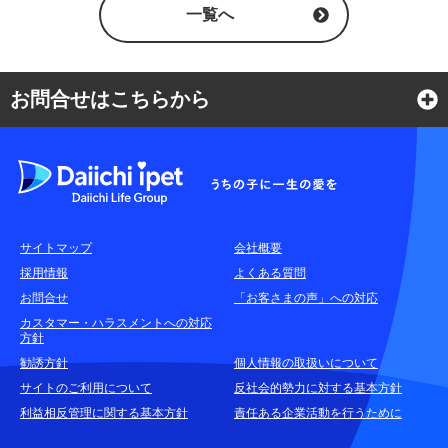
一覧へ
お問合せはこちらから
よくある質問
各種お問合せ窓口
サイトマップ
会社概要
耳や言葉の不自由なお客さまのお問合せ窓口
採用情報
よくある質問
お問合せ
「お客さまの声」への対応
お申込みをご検討中のお客さま
カスタマー・ハラスメントへの対応
方針
(商品に関するお問合せ・資料請求)
勧誘方針
個人情報の取扱いについて
資料請求はこちら
無料
サイトのご利用について
反社会的勢力に対する基本方針
利益相反管理に関する基本方針
責任ある企業活動を行うために
お電話でのお問合せはこちら
通話無料