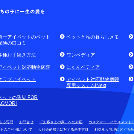
各種お問合せ窓口
第一アイ
お問
資料請求はこちら
無料
討中のお客さま
第一アイペットのペット
ペットと私の暮らしメモ
せ・資料請求)
お電話でのお問合せはこちら
通話
保険の口コミ
各種お手続き方法
ワンペディア
アイペット対応動物病院
にゃんペディア
クラブアイペット
アイペット対応動物病院
専用システムiNext
ペットの防災 FOR
AOMORI
ある質問
お問合せ
「お客さまの声」への対応
カスタマー・ハラスメント
トのご利用について
反社会的勢力に対する基本方針
利益相反管理に関する基