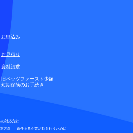
ペット損害保険株式会社
合せ窓口
お申込み
無料
お見積り
資料請求
旧ペッツファースト少額
短期保険のお手続き
への対応方針
本方針
責任ある企業活動を行うために