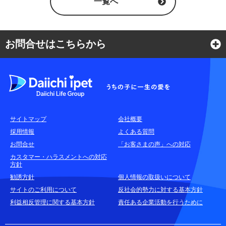
一覧へ
お問合せはこちらから
よくある質問
各種お問合せ窓口
サイトマップ
会社概要
耳や言葉の不自由なお客さまのお問合せ窓口
採用情報
よくある質問
お問合せ
「お客さまの声」への対応
お申込みをご検討中のお客さま
カスタマー・ハラスメントへの対応
方針
(商品に関するお問合せ・資料請求)
勧誘方針
個人情報の取扱いについて
資料請求はこちら
無料
サイトのご利用について
反社会的勢力に対する基本方針
利益相反管理に関する基本方針
責任ある企業活動を行うために
お電話でのお問合せはこちら
通話無料