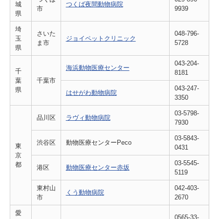
城
つくば夜間動物病院
市
9939
県
埼
さいた
048-796-
玉
ジョイペットクリニック
ま市
5728
県
043-204-
海浜動物医療センター
千
8181
葉
千葉市
043-247-
県
はせがわ動物病院
3350
03-5798-
品川区
ラヴィ動物病院
7930
03-5843-
渋谷区
動物医療センターPeco
東
0431
京
03-5545-
都
港区
動物医療センター赤坂
5119
東村山
042-403-
くう動物病院
市
2670
愛
0565-33-