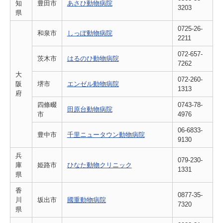
知
豊田市
あさひ動物病院
3203
県
0725-26-
和泉市
しっぽ動物病院
2211
072-657-
茨木市
はるのひ動物病院
7262
大
072-260-
阪
堺市
エンゼル動物病院
1313
府
四條畷
0743-78-
田原台動物病院
市
4976
06-6833-
豊中市
千里ニュータウン動物病院
9130
兵
079-230-
庫
姫路市
ひなた動物クリニック
1331
県
香
0877-35-
川
坂出市
國重動物病院
7320
県