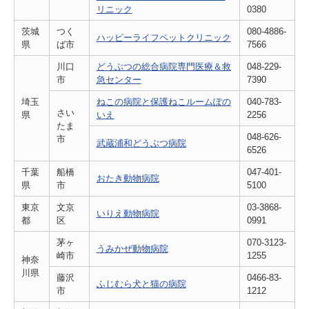
リニック
0380
茨城
つく
080-4886-
ハッピーライフペットクリニック
県
ば市
7566
川口
どうぶつの総合病院専門医療＆救
048-229-
市
急センター
7390
埼玉
ねこの病院と保護ねこルームぽの
040-783-
さい
県
いえ
2256
たま
048-626-
市
武蔵浦和どうぶつ病院
6526
千葉
船橋
047-401-
おたき動物病院
県
市
5100
東京
文京
03-3868-
いりえ動物病院
都
区
0991
茅ヶ
070-3123-
うみかぜ動物病院
崎市
1255
神奈
川県
藤沢
0466-83-
ふじむら犬と猫の病院
市
1212