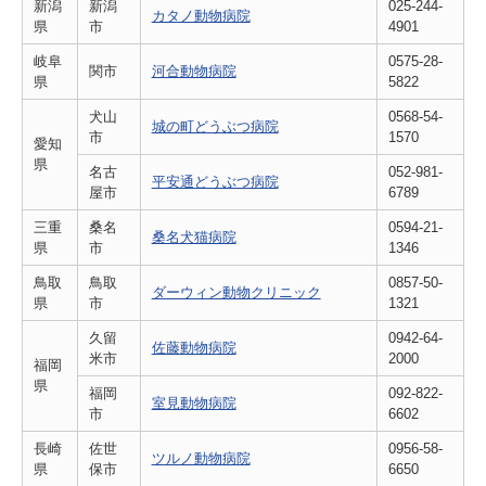
新潟
新潟
025-244-
カタノ動物病院
県
市
4901
岐阜
0575-28-
関市
河合動物病院
県
5822
犬山
0568-54-
城の町どうぶつ病院
市
1570
愛知
県
名古
052-981-
平安通どうぶつ病院
屋市
6789
三重
桑名
0594-21-
桑名犬猫病院
県
市
1346
鳥取
鳥取
0857-50-
ダーウィン動物クリニック
県
市
1321
久留
0942-64-
佐藤動物病院
米市
2000
福岡
県
福岡
092-822-
室見動物病院
市
6602
長崎
佐世
0956-58-
ツルノ動物病院
県
保市
6650