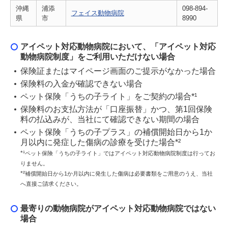
沖縄
浦添
098-894-
フェイス動物病院
県
市
8990
アイペット対応動物病院において、「アイペット対応
動物病院制度」をご利用いただけない場合
保険証またはマイページ画面のご提示がなかった場合
保険料の入金が確認できない場合
ペット保険「うちの子ライト」をご契約の場合*¹
保険料のお支払方法が「口座振替」かつ、第1回保険
料の払込みが、当社にて確認できない期間の場合
ペット保険「うちの子プラス」の補償開始日から1か
月以内に発症した傷病の診療を受けた場合*²
*¹
ペット保険「うちの子ライト」ではアイペット対応動物病院制度は行ってお
りません。
*²
補償開始日から1か月以内に発生した傷病は必要書類をご用意のうえ、当社
へ直接ご請求ください。
最寄りの動物病院がアイペット対応動物病院ではない
場合