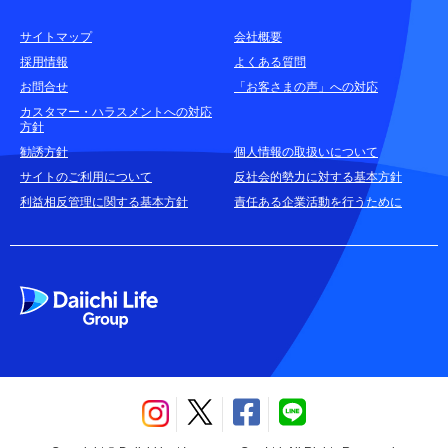
サイトマップ
会社概要
耳や言葉の不自由なお客さまのお問合せ窓口
採用情報
よくある質問
お問合せ
「お客さまの声」への対応
お申込みをご検討中のお客さま
カスタマー・ハラスメントへの対応
方針
(商品に関するお問合せ・資料請求)
勧誘方針
個人情報の取扱いについて
資料請求はこちら
無料
サイトのご利用について
反社会的勢力に対する基本方針
利益相反管理に関する基本方針
責任ある企業活動を行うために
お電話でのお問合せはこちら
通話無料