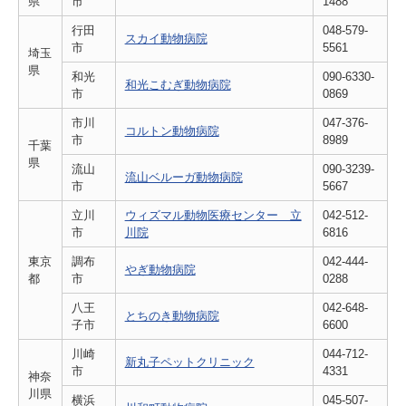
県
市
1488
行田
048-579-
スカイ動物病院
市
5561
埼玉
県
和光
090-6330-
和光こむぎ動物病院
市
0869
市川
047-376-
コルトン動物病院
市
8989
千葉
県
流山
090-3239-
流山ベルーガ動物病院
市
5667
立川
ウィズマル動物医療センター 立
042-512-
市
川院
6816
東京
調布
042-444-
やぎ動物病院
都
市
0288
八王
042-648-
とちのき動物病院
子市
6600
川崎
044-712-
新丸子ペットクリニック
市
4331
神奈
川県
横浜
045-507-