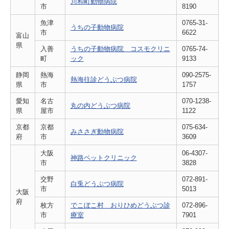
川和町動物病院
市
8190
魚津
0765-31-
うちの子動物病院
市
6622
富山
県
入善
うちの子動物病院 コスモクリニ
0765-74-
町
ック
9133
静岡
熱海
090-2575-
熱海往診どうぶつ病院
県
市
1757
愛知
名古
070-1238-
丸の内どうぶつ病院
県
屋市
1122
京都
京都
075-634-
みささぎ動物病院
府
市
3609
大阪
06-4307-
神路ペットクリニック
市
3828
交野
072-891-
白兎どうぶつ病院
市
5013
大阪
府
枚方
でこぼこ村 おりひめどうぶつ診
072-896-
市
療室
7901