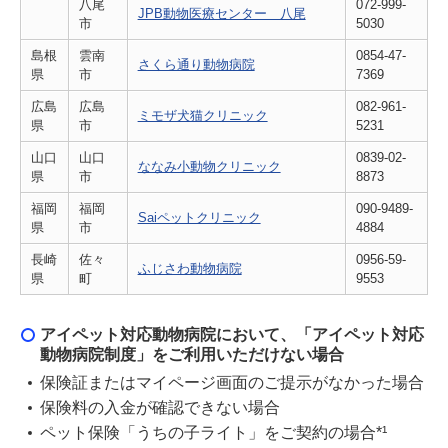
八尾
072-999-
JPB動物医療センター 八尾
市
5030
島根
雲南
0854-47-
さくら通り動物病院
県
市
7369
広島
広島
082-961-
ミモザ犬猫クリニック
県
市
5231
山口
山口
0839-02-
ななみ小動物クリニック
県
市
8873
福岡
福岡
090-9489-
Saiペットクリニック
県
市
4884
長崎
佐々
0956-59-
ふじさわ動物病院
県
町
9553
アイペット対応動物病院において、「アイペット対応
動物病院制度」をご利用いただけない場合
保険証またはマイページ画面のご提示がなかった場合
保険料の入金が確認できない場合
ペット保険「うちの子ライト」をご契約の場合*¹