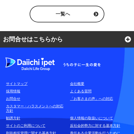
一覧へ
お問合せはこちらから
よくある質問
各種お問合せ窓口
サイトマップ
会社概要
耳や言葉の不自由なお客さまのお問合せ窓口
採用情報
よくある質問
お問合せ
「お客さまの声」への対応
お申込みをご検討中のお客さま
カスタマー・ハラスメントへの対応
方針
(商品に関するお問合せ・資料請求)
勧誘方針
個人情報の取扱いについて
資料請求はこちら
無料
サイトのご利用について
反社会的勢力に対する基本方針
利益相反管理に関する基本方針
責任ある企業活動を行うために