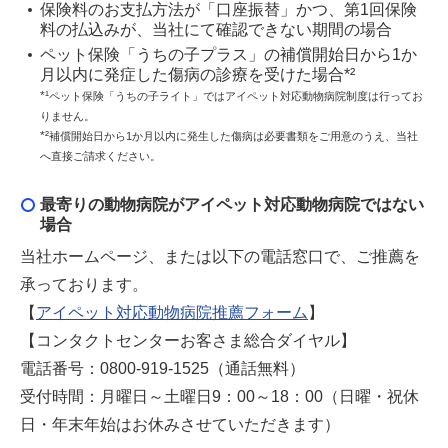
保険料のお支払方法が「口座振替」かつ、第1回保険
料の払込みが、当社にて確認できない期間の場合
ペット保険「うちの子プラス」の補償開始日から1か
月以内に発症した傷病の診療を受けた場合*²
*¹
ペット保険「うちの子ライト」ではアイペット対応動物病院制度は行ってお
りません。
*²
補償開始日から1か月以内に発生した傷病は必要書類をご用意のうえ、当社
へ直接ご請求ください。
最寄りの動物病院がアイペット対応動物病院ではない
場合
当社ホームページ、または以下の電話窓口で、ご推薦を
承っております。
【
アイペット対応動物病院推薦フォーム
】
【コンタクトセンターお客さま総合ダイヤル】
電話番号：0800-919-1525（通話無料）
受付時間：月曜日～土曜日9：00～18：00（日曜・祝休
日・年末年始はお休みさせていただきます）