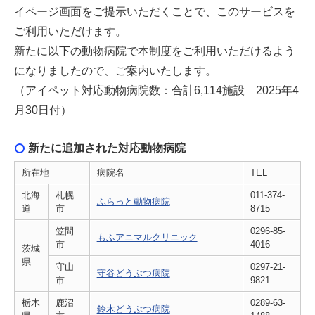
イページ画面をご提示いただくことで、このサービスを
ご利用いただけます。
新たに以下の動物病院で本制度をご利用いただけるよう
になりましたので、ご案内いたします。
（アイペット対応動物病院数：合計6,114施設 2025年4
月30日付）
新たに追加された対応動物病院
所在地
病院名
TEL
北海
札幌
011-374-
ふらっと動物病院
道
市
8715
笠間
0296-85-
もふアニマルクリニック
市
4016
茨城
県
守山
0297-21-
守谷どうぶつ病院
市
9821
栃木
鹿沼
0289-63-
鈴木どうぶつ病院