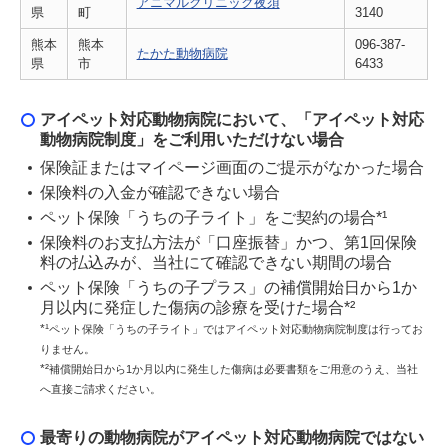
アニマルクリニック夜須
県
町
3140
熊本
熊本
096-387-
たかた動物病院
県
市
6433
アイペット対応動物病院において、「アイペット対応
動物病院制度」をご利用いただけない場合
保険証またはマイページ画面のご提示がなかった場合
保険料の入金が確認できない場合
ペット保険「うちの子ライト」をご契約の場合*¹
保険料のお支払方法が「口座振替」かつ、第1回保険
料の払込みが、当社にて確認できない期間の場合
ペット保険「うちの子プラス」の補償開始日から1か
月以内に発症した傷病の診療を受けた場合*²
*¹
ペット保険「うちの子ライト」ではアイペット対応動物病院制度は行ってお
りません。
*²
補償開始日から1か月以内に発生した傷病は必要書類をご用意のうえ、当社
へ直接ご請求ください。
最寄りの動物病院がアイペット対応動物病院ではない