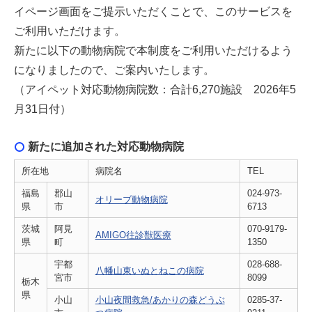
イページ画面をご提示いただくことで、このサービスを
ご利用いただけます。
新たに以下の動物病院で本制度をご利用いただけるよう
になりましたので、ご案内いたします。
（アイペット対応動物病院数：合計6,270施設 2026年5
月31日付）
新たに追加された対応動物病院
所在地
病院名
TEL
福島
郡山
024-973-
オリーブ動物病院
県
市
6713
茨城
阿見
070-9179-
AMIGO往診獣医療
県
町
1350
宇都
028-688-
八幡山東いぬとねこの病院
宮市
8099
栃木
県
小山
小山夜間救急/あかりの森どうぶ
0285-37-