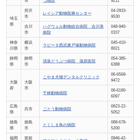
市
つ病院
9211
所沢
04-2933-
レイシア動物医療センター
市
9530
埼玉
県
吉川
ハグウェル動物総合病院 吉川美
048-940-
市
南院
0337
神奈
横浜
045-410-
ラビータ西武東戸塚動物病院
川県
市
8021
静岡
静岡
054-385-
清泉どうぶつ病院 蒲原医院
県
市
6388
06-6568-
こやま犬猫デンタルクリニック
9472
大阪
大阪
府
市
06-6180-
千林動物病院
6097
広島
0823-22-
呉市
ごとう動物病院
県
5052
徳島
徳島
088-678-
とくしま鳥の病院
県
市
5200
福岡
筑前
0946-42-