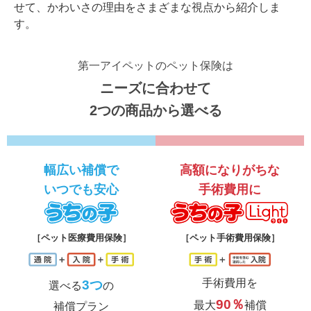
せて、かわいさの理由をさまざまな視点から紹介しま
す。
第一アイペットのペット保険は
ニーズに合わせて
2つの商品から選べる
幅広い補償で
高額になりがちな
いつでも安心
手術費用に
うちの子
う
［ペット医療費用保険］
［ペット手術費用保険］
手術費用を
3つ
選べる
の
90％
最大
補償
補償プラン