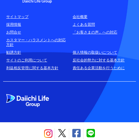
各種お問合せ窓口
サイトマップ
会社概要
耳や言葉の不自由なお客さまのお問合せ窓口
採用情報
よくある質問
お問合せ
「お客さまの声」への対応
お申込みをご検討中のお客さま
カスタマー・ハラスメントへの対応
方針
(商品に関するお問合せ・資料請求)
勧誘方針
個人情報の取扱いについて
資料請求はこちら
無料
サイトのご利用について
反社会的勢力に対する基本方針
利益相反管理に関する基本方針
責任ある企業活動を行うために
お電話でのお問合せはこちら
通話無料